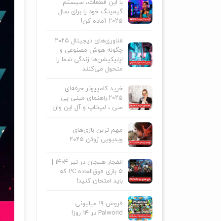
با این قطعات، سیستم
گیمینگ خود را برای سال
۲۰۲۵ آماده کن!
فناوری‌های دیجیتال ۲۰۲۵:
چگونه هوش مصنوعی و
اپلیکیشن‌ها زندگی شما را
متحول می‌کنند
خرید کامپیوتر حرفه‌ای
۲۰۲۵:راهنمای مینی پی
سی ، لپ‌تاپ و آل این وان
مهم ترین بازی‌های
ویدیویی ژوئن ۲۰۲۵
انفجار هیجان در تیر ۱۴۰۴ |
۵ بازی فوق‌العاده PC که
باید امتحان کنید!
فروش ۱۹ میلیونی
Palworld در ۱۴ روز!