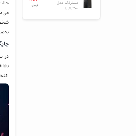
مسترتک مدل
تومان
ECO300
می‌د
شخصی
به‌ص
جایگاه ت
انتخا