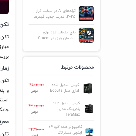
ترندهای AI در سخت‌افزار
۲۰۲۵: قدرت جدید گیمرها
تکن ۸ ۲۰۲۵: گرافیک خفن و ۳۲ جنگجو
پنج انتخاب تازه برای
عاشقان بازی در Staem
بررسی
محصولات مرتبط
زمان
کیس اسمبل شده
135,000,000
اداری مدل EcoLite
تومان
کیس اسمبل شده
469,000,000
جایگ
رندرینگ مدل
تومان
TeraMax
معرفی ۳۲ کاراکتر
کامپیوتر همه کاره 24
124,470,000
اینچی مسترتک
تکن ۸ با مجموعه‌ای از ۳۲ کاراکتر، ترکیبی از شخصیت‌های کلاسیک و جدید را به نمایش
تومان