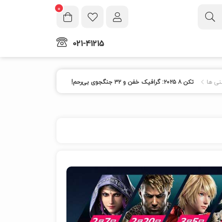
0
021-41215
نی ها
تکن ۸ ۲۰۲۵: گرافیک خفن و ۳۲ جنگجوی بی‌رحم!