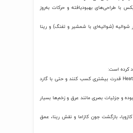
س با طراحی‌های بهبودیافته و حرکات به‌روز
شوالیه (شوالیه‌ای با شمشیر و تفنگ) و رینا
سیستم Heat: این مکانیزم جدید به بازیکنان امکان می‌دهد در حالت Heat قدرت بیشتری کسب کنند و حتی با گارد
Unreal En، محیط‌ها تخریب‌پذیر بوده و جزئیات بصری مانند عرق و زخم‌ها بسیار
 با تمرکز بر تقابل جین و کازویا، بازگشت جون کازاما و نقش رینا، عمق