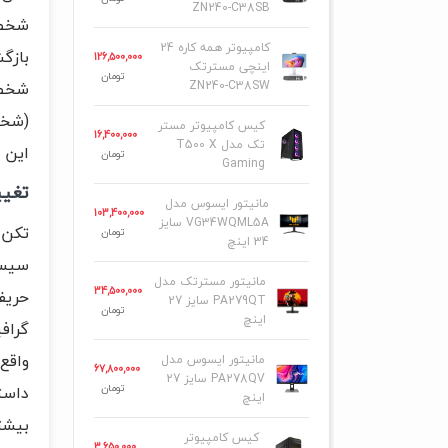
ZN240-C38SB
شخصی
کامپیوتر همه کاره 24
بازگش
126,500,000
اینچی مسترتک
تومان
ZN240-C38SW
شخصی
(شخص
کیس کامپیوتر مستر
16,400,000
تک مدل T500 X
این ت
تومان
Gaming
تغیی
مانیتور ایسوس مدل
103,400,000
VG34WQML5A سایز
تکن ۸ با نوآوری‌های متعدد، استاندارد جدیدی در بازی‌های مبارزه‌ای ایجاد 
تومان
34 اینچ
مانیتور مسترتک مدل
34,500,000
حریف، آ
PA279QT سایز 27
تومان
اینچ
واقع‌
مانیتور ایسوس مدل
67,800,000
PA278QV سایز 27
تومان
اینچ
بیشت
کیس کامپیوتر
3,650,000