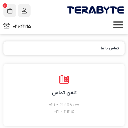
0
021-41215
تماس با ما
تلفن تماس
41358000 - 021
41215 - 021