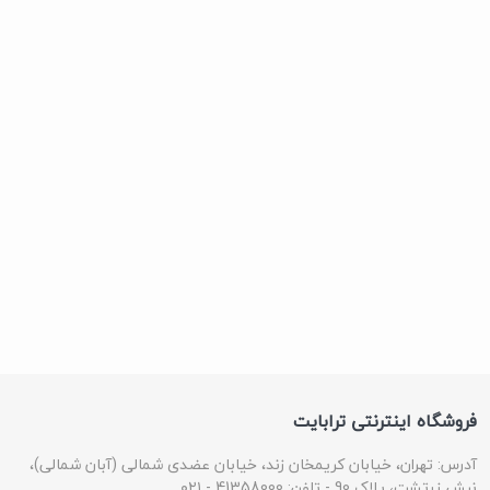
فروشگاه اینترنتی ترابایت
آدرس: تهران، خیابان کریمخان زند، خیابان عضدی شمالی (آبان شمالی)،
نبش زرتشت، پلاک 90 - تلفن: 41358000 - ۰۲۱