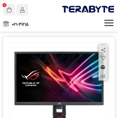
0
021-41215