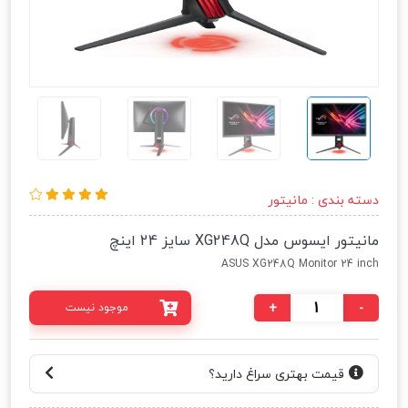
دسته بندی :
مانیتور
مانیتور ایسوس مدل XG248Q سایز 24 اینچ
ASUS XG248Q Monitor 24 inch
+
-
موجود نیست
قیمت بهتری سراغ دارید؟