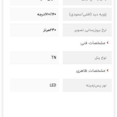
زاویه دید (افقی/عمودی)
170/160درجه
نرخ بروزرسانی تصویر
240هرتز
مشخصات فنی
نوع پنل
TN
مشخصات ظاهری
نور پس‌زمینه
LED