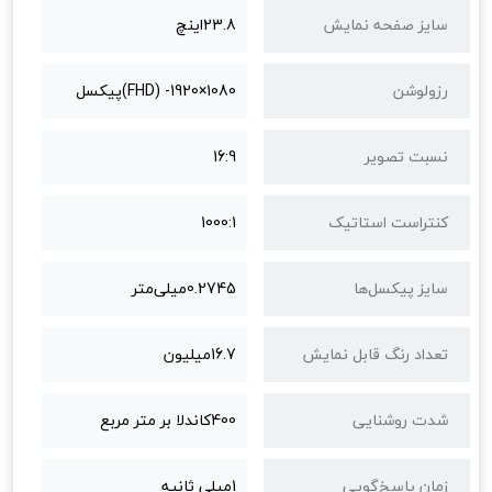
سایز صفحه نمایش
23.8اینچ
رزولوشن
1080×1920- (FHD)پیکسل
نسبت تصویر
16:9
کنتراست استاتیک
1000:1
سایز پیکسل‌ها
0.2745میلی‌متر
تعداد رنگ قابل نمایش
16.7میلیون
شدت روشنایی
400کاندلا بر متر مربع
زمان پاسخ‌گویی
1میلی ثانیه