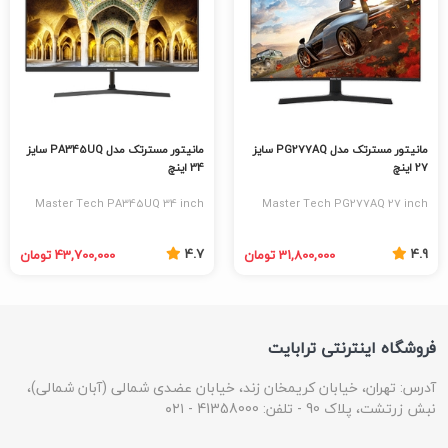
مانیتور مسترتک مدل PG277AQ سایز
مانیتور مسترتک مدل PA345UQ سایز
27 اینچ
34 اینچ
Master Tech PA345UQ 34 inch
Master Tech PG277AQ 27 inch
Monitor
Monitor
4.7
4.9
31,800,000 تومان
43,700,000 تومان
فروشگاه اینترنتی ترابایت
آدرس: تهران، خیابان کریمخان زند، خیابان عضدی شمالی (آبان شمالی)،
نبش زرتشت، پلاک 90 - تلفن: 41358000 - ۰۲۱