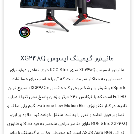
مانیتور گیمینگ ایسوس XG248Q
مانیتور ایسوس XG248Q سری ROG Strix دارای تمامی موارد برای
دستیابی به حداکثر سرعت است که آن را مناسب برای مسابقات
eSports و شوتر اول شخص می کند.مانیتور «XG248Q» سریع ترین
Full HD است که با فرکانس 240 هرتز و زمان پاسخ دهی تنها 1 میلی
ثانیه، در کنار تکنولوژی Extreme Low Motion Blur، گیم پلی صاف و
تصاویر فوق العاده واقعی را به شما منتقل خواهد کرد. علاوه بر این،
ROG Strix XG248Q دارای عناصر طراحی منحصر به فرد Strix و فناوری
نورانی ASUS Aura RGB است که محیطی جذاب و گیمینگ را برای