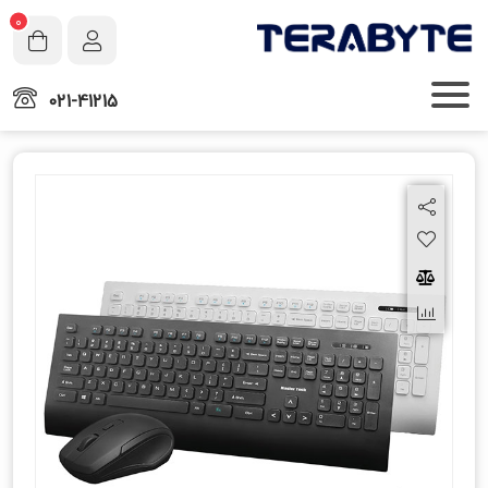
0
021-41215