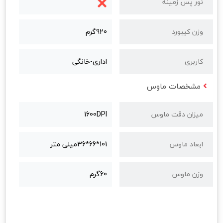
نور پس زمینه
وزن کیبورد
920گرم
کاربری
اداری-خانگی
مشخصات ماوس
میزان دقت ماوس
1600DPI
ابعاد ماوس
101*66*36میلی متر
وزن ماوس
60گرم