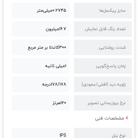
سایز پیکسل‌ها
0.2745میلی‌متر
تعداد رنگ قابل نمایش
16.7میلیون
شدت روشنایی
300کاندلا بر متر مربع
زمان پاسخ‌گویی
1میلی ثانیه
زاویه دید (افقی/عمودی)
178/178درجه
نرخ بروزرسانی تصویر
120هرتز
مشخصات فنی
نوع پنل
IPS