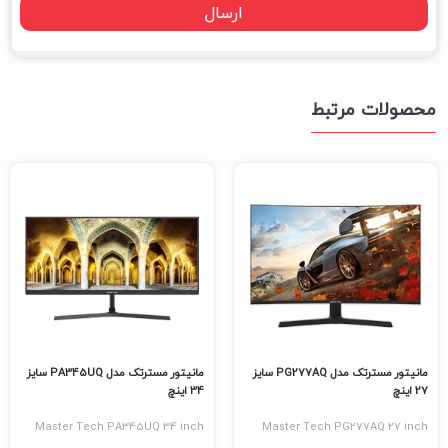
محصولات مرتبط
مانیتور مسترتک مدل PG277AQ سایز
مانیتور مسترتک مدل PA345UQ سایز
27 اینچ
34 اینچ
Master Tech PA345UQ 34 inch
Master Tech PG277AQ 27 inch
Monitor
Monitor