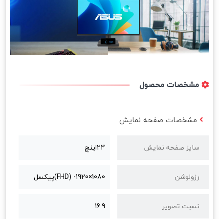
مشخصات محصول
مشخصات صفحه نمایش
سایز صفحه نمایش
24اینچ
رزولوشن
1080×1920- (FHD)پیکسل
نسبت تصویر
16:9