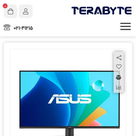
0
021-41215