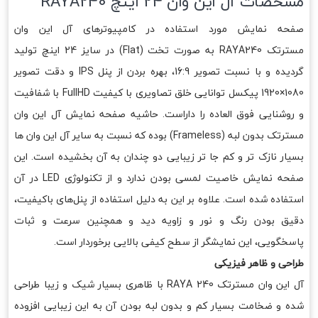
مشخصات آل این وان 24 اینچ RAYA240
صفحه نمایش مورد استفاده در کامپیوترهای آل این وان
مسترتک RAYA240 به صورت تخت (Flat) در سایز 24 اینچ تولید
گردیده و با نسبت تصویر 16:9، بهره بردن از پنل IPS و دقت تصویر
1080×1920 پیکسل توانایی خلق تصاویری با کیفیت FullHD با شفافیت
و روشنایی فوق العاده را داراست. حاشیه صفحه نمایش آل این وان
مسترتک بدون لبه (Frameless) بوده که نسبت به سایر آل این وان ها
بسیار نازک تر و کم جا تر زیبایی دو چندان به آن بخشیده است. این
صفحه نمایش خاصیت لمسی بودن ندارد و از تکنولوژی LED در آن
استفاده شده است. علاوه بر این به دلیل استفاده از پنل‌های باکیفیت،
دقیق بودن رنگ و نور و زاویه دید و همچنین سرعت و ثبات
پاسخگویی، این نمایشگر از سطح کیفی بالایی برخوردار است.
طراحی و ظاهر فیزیکی
آل این وان مسترتک RAYA 240 با ظاهری بسیار شیک و زیبا طراحی
شده و ضخامت بسیار کم و بدون لبه بودن آن به این زیبایی افزوده