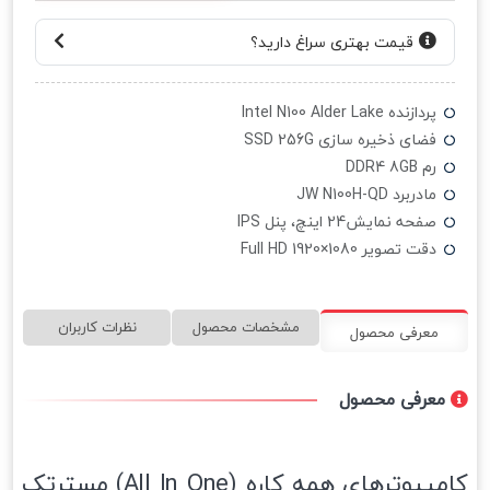
قیمت بهتری سراغ دارید؟
پردازنده Intel N100 Alder Lake
فضای ذخیره سازی SSD 256G
رم DDR4 8GB
مادربرد JW N100H-QD
صفحه نمایش24 اینچ، پنل IPS
دقت تصویر 1080×1920 Full HD
مشخصات محصول
نظرات کاربران
معرفی محصول
معرفی محصول
کامپیوترهای همه کاره (All In One) مسترتک