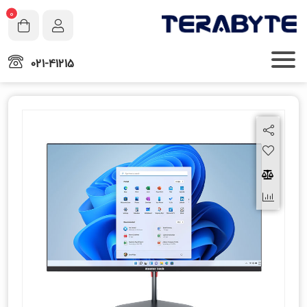
0
021-41215