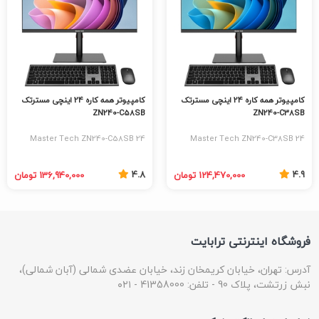
کامپیوتر همه کاره 24 اینچی مسترتک
کامپیوتر همه کاره 24 اینچی مسترتک
ZN240-C58SB
ZN240-C38SB
Master Tech ZN240-C58SB 24
Master Tech ZN240-C38SB 24
Inch All in One
Inch All in One
4.8
4.9
124,470,000 تومان
136,940,000 تومان
فروشگاه اینترنتی ترابایت
آدرس: تهران، خیابان کریمخان زند، خیابان عضدی شمالی (آبان شمالی)،
نبش زرتشت، پلاک 90 - تلفن: 41358000 - ۰۲۱