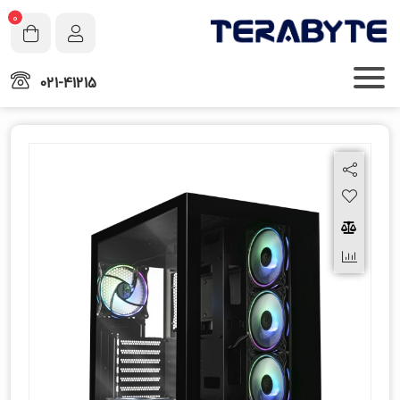
0
021-41215