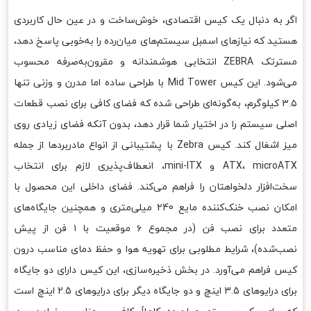
اگر به دنبال یک کیس اقتصادی، خوش‌ساخت و در عین حال کاربردی
هستید که نیازهای اسمبل سیستم‌های میان‌رده را به‌خوبی پاسخ دهد،
مسترتک ZEBRA انتخابی هوشمندانه و مقرون‌به‌صرفه محسوب
می‌شود. این کیس Mid Tower با طراحی ساده اما مدرن و وزنی تنها
۳.۵ کیلوگرم، به‌گونه‌ای طراحی شده که فضای کافی برای نصب قطعات
اصلی سیستم را در اختیار شما قرار دهد، بدون آنکه فضای زیادی روی
میز اشغال کند. کیس Zebra با پشتیبانی از انواع مادربردها از جمله
ATX، microATX و mini-ITX، انعطاف‌پذیری لازم برای انتخاب
سخت‌افزار دلخواهتان را فراهم می‌کند. فضای داخلی این محصول با
امکان نصب خنک‌کننده مایع 240 میلی‌متری و همچنین جایگاه‌های
متعدد برای نصب فن (در مجموع ۶ موقعیت با ۱ فن از پیش
نصب‌شده)، شرایط مطلوبی برای تهویه هوا و حفظ دمای مناسب درون
کیس فراهم می‌آورد. در بخش ذخیره‌سازی، این کیس دارای دو جایگاه
برای درایوهای 3.5 اینچ و دو جایگاه دیگر برای درایوهای 2.5 اینچ است