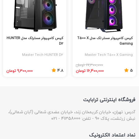
کیس کامپیوتر مستر تک مدل T500 X
کیس کامپیوتر مسترتک مدل HUNTER
D2
Gaming
Master Tech HUNTER D2
Master Tech T500 X Gaming
Computer Case
Computer Case
17,300,000 تومان
4.8
5
16,400,000 تومان
9,300,000 تومان
فروشگاه اینترنتی ترابایت
آدرس: تهران، خیابان کریمخان زند، خیابان عضدی شمالی (آبان شمالی)،
نبش زرتشت، پلاک 90 - تلفن: 41358000 - ۰۲۱
نماد اعتماد الکترونیک