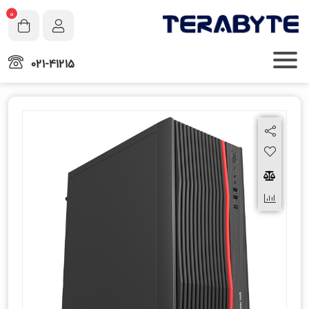
0
021-41215