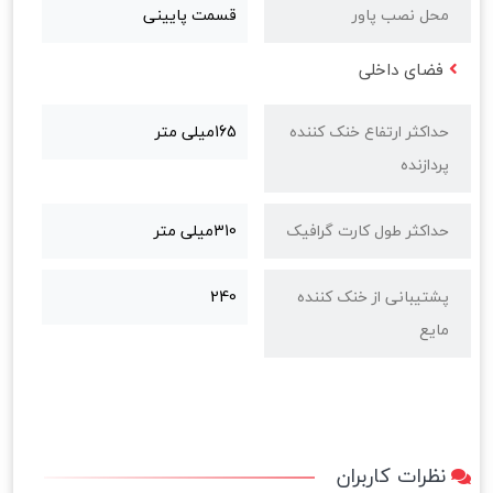
محل نصب پاور
قسمت پایینی
فضای داخلی
حداکثر ارتفاع خنک کننده
165میلی متر
پردازنده
حداکثر طول کارت گرافیک
310میلی متر
پشتیبانی از خنک کننده
240
مایع
نظرات کاربران